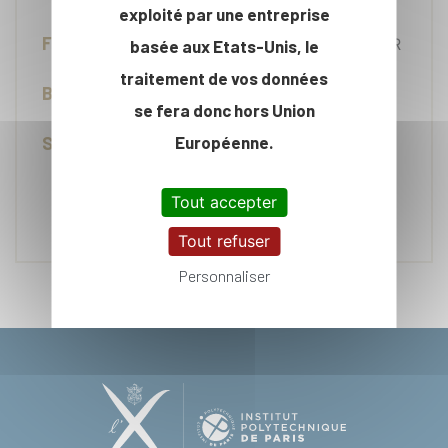
exploité par une entreprise
Fonction :
PERSONNEL ENSEIGNANT MASTER
basée aux Etats-Unis, le
traitement de vos données
Bureau :
!EXT
se fera donc hors Union
Européenne.
Service :
CA/DER/DEP/PHYS
Tout accepter
Contacter
Tout refuser
Personnaliser