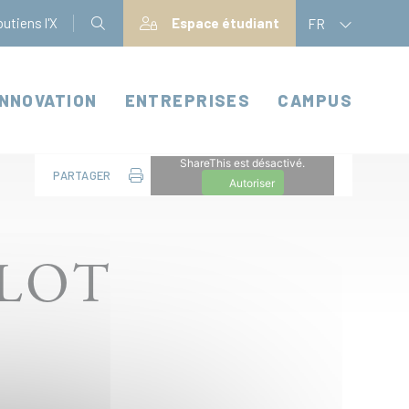
utiens l'X
Espace étudiant
FR
INNOVATION
ENTREPRISES
CAMPUS
ShareThis est désactivé.
PARTAGER
Autoriser
LOT