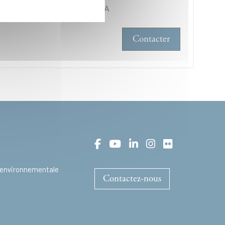
ervice :
CA/DER/DEP/MECA
Contacter
t environnementale
Contactez-nous