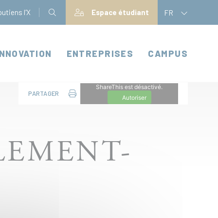
utiens l'X
Espace étudiant
FR
INNOVATION
ENTREPRISES
CAMPUS
ShareThis est désactivé.
PARTAGER
Autoriser
LEMENT-