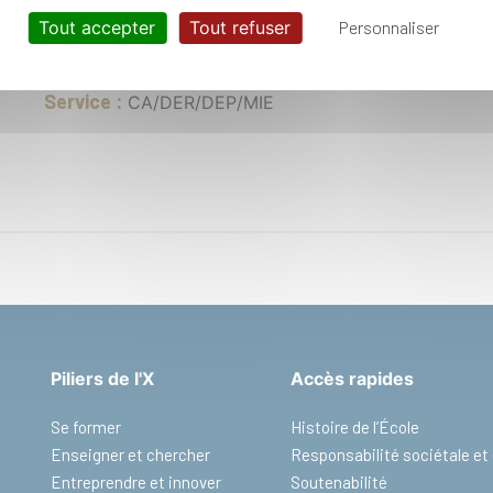
Tout accepter
Tout refuser
Personnaliser
Service :
CA/DER/DEP/MIE
Piliers de l'X
Accès rapides
Se former
Histoire de l’École
Enseigner et chercher
Responsabilité sociétale e
Entreprendre et innover
Soutenabilité