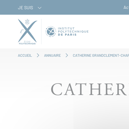
Aller
Panneau de gestion des cookies
Ac
JE SUIS
au
contenu
principal
ACCUEIL
ANNUAIRE
CATHERINE GRANDCLEMENT-CHA
CATHER