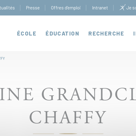
tualités
Presse
Offres d'emploi
Intranet
Je so
ÉCOLE
ÉDUCATION
RECHERCHE
FFY
INE GRANDC
CHAFFY