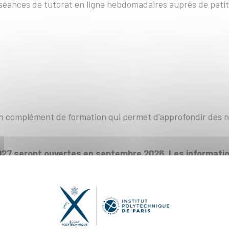
éances de tutorat en ligne hebdomadaires auprès de petits
n complément de formation qui permet d’approfondir des n
027 seront ouvertes en septembre 2026. Les information
ogramme #GENIUS