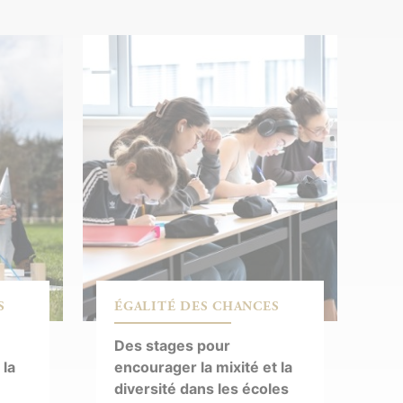
É
S
ÉGALITÉ DES CHANCES
R
Des stages pour
L
 la
encourager la mixité et la
fa
diversité dans les écoles
f