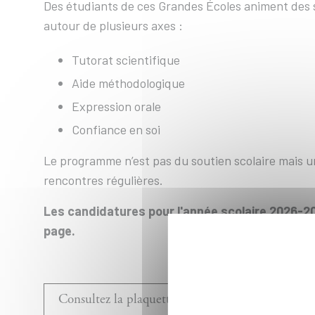
Des étudiants de ces Grandes Écoles animent des s
autour de plusieurs axes :
Tutorat scientifique
Aide méthodologique
Expression orale
Confiance en soi
Le programme n’est pas du soutien scolaire mais u
rencontres régulières.
Les candidatures pour l'année scolaire 2026-2
page.
Consultez la plaquette de présentation du pr