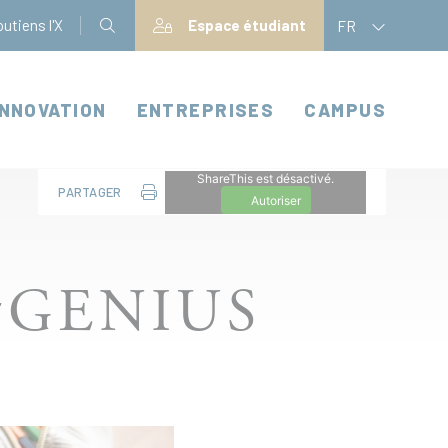
utiens l'X
Espace étudiant
FR
INNOVATION
ENTREPRISES
CAMPUS
ShareThis est désactivé.
PARTAGER
Autoriser
#GENIUS