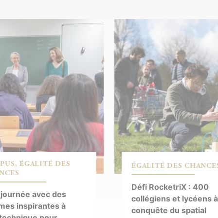
PUS, ÉGALITÉ DES
ÉGALITÉ DES CHANCE
NCES
Défi RocketriX : 400
journée avec des
collégiens et lycéens à
es inspirantes à
conquête du spatial
technique pour