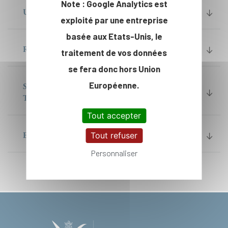
Note : Google Analytics est
U7+
exploité par une entreprise
basée aux Etats-Unis, le
RESCIF
traitement de vos données
se fera donc hors Union
Européenne.
SJTU PARIS ELITE INSTITUTE OF
TECHNOLOGY (SPEIT)
Tout accepter
Tout refuser
EIT INNOENERGY
Personnaliser