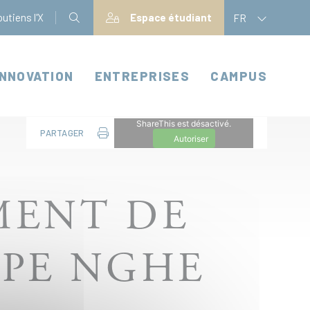
utiens l'X
Espace étudiant
FR
INNOVATION
ENTREPRISES
CAMPUS
ShareThis est désactivé.
PARTAGER
Autoriser
MENT DE
PPE NGHE