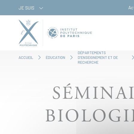
Aller
Panneau de gestion des cookies
Ac
JE SUIS
au
contenu
principal
DÉPARTEMENTS
ACCUEIL
ÉDUCATION
D’ENSEIGNEMENT ET DE
RECHERCHE
SÉMINA
BIOLOGI