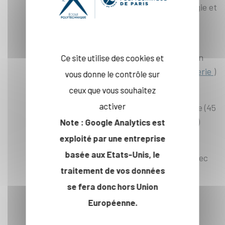
✔︎ Un mentorat par des experts en technologie et
en éducation
✔︎ Un accès privilégié à des équipements de
pointe (
espace de prototypage X-FAB
avec un
Ce site utilise des cookies et
espace LivingLab E4H IP Paris de bio-ingénierie
)
vous donne le contrôle sur
ceux que vous souhaitez
✔︎ Un réseau académique, institutionnel,
activer
scientifique et entrepreneuriaux d’excellence (45
laboratoires de recherche à l'échelle IP Paris)
Note : Google Analytics est
exploité par une entreprise
✔︎ Un soutien au financement (
BPI
, levées de
basée aux Etats-Unis, le
fonds, fonds d’investissement spécialisés) avec
traitement de vos données
son réseau d'investisseurs
se fera donc hors Union
✔︎ Une intégration dans un écosystème
Européenne.
d’innovation à impact