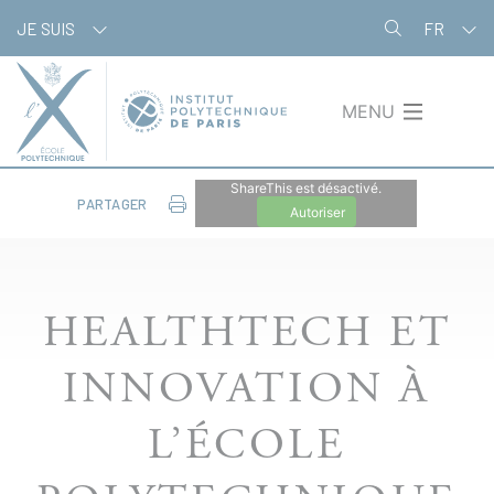
Aller
Panneau de gestion des cookies
JE SUIS
FR
au
contenu
principal
MENU
ShareThis est désactivé.
PARTAGER
Autoriser
HEALTHTECH ET
INNOVATION À
L’ÉCOLE