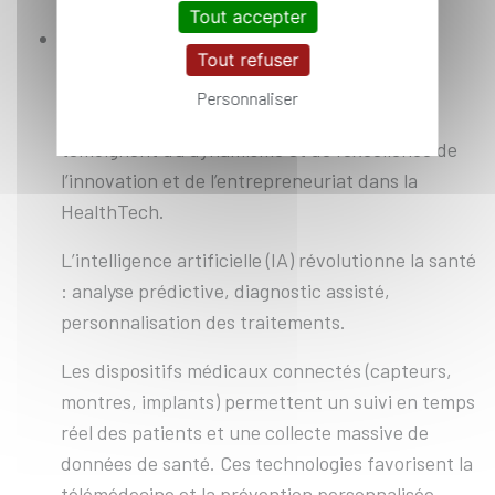
Tout accepter
Success stories deepTech
Tout refuser
De nombreuses startups issues de l’École
Personnaliser
polytechnique et de son incubateur X-UP
témoignent du dynamisme et de l’excellence de
l’innovation et de l’entrepreneuriat dans la
HealthTech.
L’intelligence artificielle (IA) révolutionne la santé
: analyse prédictive, diagnostic assisté,
personnalisation des traitements.
Les dispositifs médicaux connectés (capteurs,
montres, implants) permettent un suivi en temps
réel des patients et une collecte massive de
données de santé. Ces technologies favorisent la
télémédecine et la prévention personnalisée.