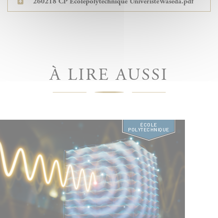
260218 CP Ecolepolytechnique UniveristeWaseda.pdf
À LIRE AUSSI
ÉCOLE
POLYTECHNIQUE