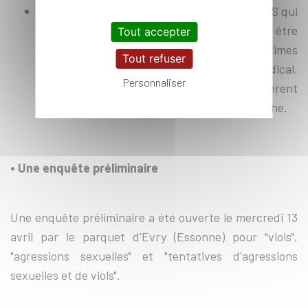
Peu de cas ont été remontés à la cellule HDVS qui
n’est clairement pas assez visible et peut être
Tout accepter
perçue comme liée à la hiérarchie. Les victimes
Tout refuser
font peu appel au soutien proposé (médical,
Personnaliser
psychologique, dispositif HDVS) et préfèrent
s’ouvrir le cas échéant à leur entourage proche.
• Une enquête préliminaire
Une enquête préliminaire a été ouverte le mercredi 13
avril par le parquet d'Evry (Essonne) pour "viols",
"agressions sexuelles" et "tentatives d'agressions
sexuelles et de viols".