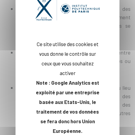
Les victimes sont très majoritairement des
femmes et les auteurs sont très majoritairement
des hommes, l’immense majorité des cas se
produisant entre étudiants.
Ce site utilise des cookies et
Il existe une très forte corrélation entre
vous donne le contrôle sur
consommation d’alcool et atteintes sexuelles ou
ceux que vous souhaitez
sexistes.
activer
Note : Google Analytics est
La grande majorité des cas déclarés ont eu lieu
exploité par une entreprise
en lien avec des activités associatives ou des
basée aux Etats-Unis, le
soirées privées, mais il y a également eu des
traitement de vos données
atteintes sexuelles ou sexistes dans d’autres
se fera donc hors Union
circonstances y compris les stages.
Européenne.