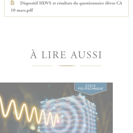
Dispositif HDVS et résultats du questionnaire élèves CA
10 mars.pdf
À LIRE AUSSI
ÉCOLE
POLYTECHNIQUE