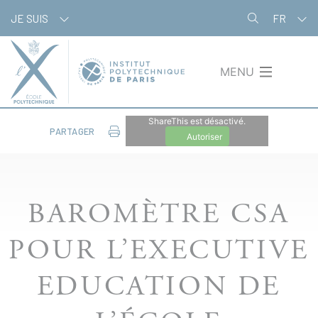
Aller
Panneau de gestion des cookies
JE SUIS
FR
au
contenu
principal
MENU
ShareThis est désactivé.
PARTAGER
Autoriser
BAROMÈTRE CSA
POUR L’EXECUTIVE
EDUCATION DE