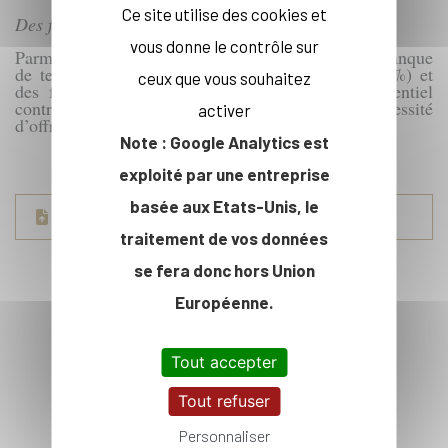
Ce site utilise des cookies et
Des freins à lever : temps, budget, formats
vous donne le contrôle sur
Parmi les obstacles identifiés à la formation : le manque
de temps (70 %), un budget jugé insuffisant (51 %) et
ceux que vous souhaitez
des formats parfois inadaptés (distanciel ou présentiel
contraignant). Ces résultats soulignent la nécessité
activer
d’offres flexibles, adaptées au rythme des dirigeants
.
Note : Google Analytics est
exploité par une entreprise
basée aux Etats-Unis, le
20250604-CPEXEDxCSA-DirigeantsSciences.pdf
traitement de vos données
se fera donc hors Union
Européenne.
À LIRE AUSSI
Tout accepter
Tout refuser
Personnaliser