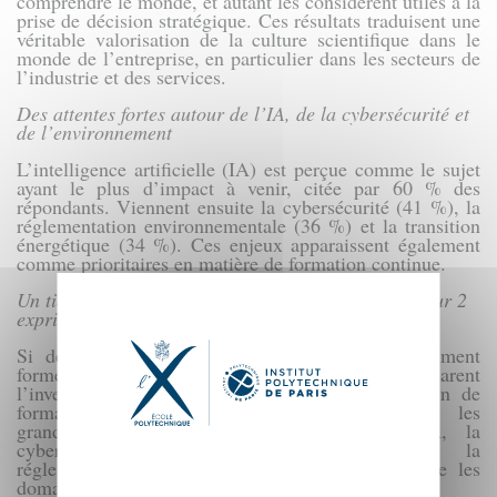
comprendre le monde, et autant les considèrent utiles à la
prise de décision stratégique. Ces résultats traduisent une
véritable valorisation de la culture scientifique dans le
monde de l’entreprise, en particulier dans les secteurs de
l’industrie et des services.
Des attentes fortes autour de l’IA, de la cybersécurité et
de l’environnement
L’intelligence artificielle (IA) est perçue comme le sujet
ayant le plus d’impact à venir, citée par 60 % des
répondants. Viennent ensuite la cybersécurité (41 %), la
réglementation environnementale (36 %) et la transition
énergétique (34 %). Ces enjeux apparaissent également
comme prioritaires en matière de formation continue.
Un tiers des dirigeants en manque de formation, 1 sur 2
exprime un besoin pour ses équipes
Si deux tiers des dirigeants se sentent suffisamment
formés aux sciences et technologies, 33 % déclarent
l’inverse. Et ils sont 50 % à exprimer un besoin de
formation complémentaire, en particulier dans les
grandes entreprises et en Île-de-France. L’IA, la
cybersécurité, la transition énergétique et la
réglementation environnementale ressortent comme les
domaines de formation les plus attendus.