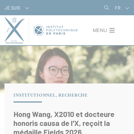
Aller
Panneau de gestion des cookies
JE SUIS
FR
au
contenu
principal
MENU
INSTITUTIONNEL, RECHERCHE
Hong Wang, X2010 et docteure
honoris causa de l'X, reçoit la
médaille Fields 2026