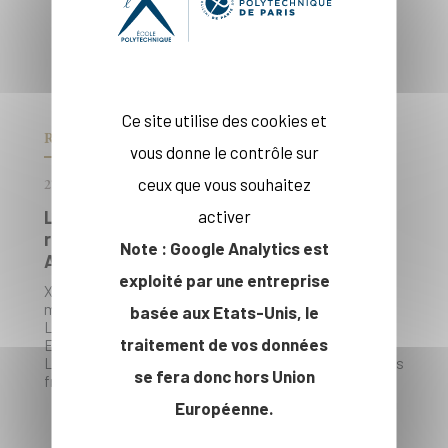
Ce site utilise des cookies et
RECHERCHE
vous donne le contrôle sur
ceux que vous souhaitez
27.05.26
Le mathématicien Martin Leguil
activer
récompensé par le Lounsbery 250 Years
Note : Google Analytics est
Award
exploité par une entreprise
X2009 et Professeur Monge au Centre de
mathématiques Laurent Schwartz (CMLS*), Martin
basée aux Etats-Unis, le
Leguil et son collègue Davi Obata, qui travaille aux
traitement de vos données
Etats-Unis, ont reçu à l’Académie des sciences le
Lounsbery 250 Years Award, créé pour célébrer les liens
se fera donc hors Union
franco-américains en sciences.
Européenne.