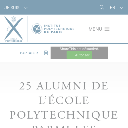
Aller
Panneau de gestion des cookies
JE SUIS
FR
au
contenu
principal
MENU
ShareThis est désactivé.
PARTAGER
Autoriser
25 ALUMNI DE
L’ÉCOLE
POLYTECHNIQUE