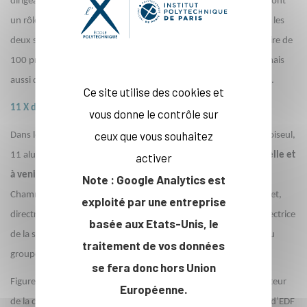
dirigeantes et dirigeants de moins de 40 ans qui jouent ou joueront
un rôle économique majeur en France et à l’international. Parmi les
deux sélections dévoilées, un top 100 et une liste complémentaire de
100 profils, figurent
25 alumni
: 22 anciens du cycle ingénieur mais
l’École polytechnique
aussi deux masters et un docteur de
.
Ce site utilise des cookies et
11 X dans le Choiseul 100
vous donne le contrôle sur
ceux que vous souhaitez
Dans les 100 premiers profils mis en avant par le classement Choiseul,
11 alumni de l’École sont identifiés
pour leur contribution actuelle et
activer
à venir à l’économie
, dont 3 polytechniciennes : Anne-Laure de
Note : Google Analytics est
e
Chammard, directrice de la stratégie d’Engie (7
), Maud Thuaudet,
exploité par une entreprise
e
directrice stratégie de Saint Gobain (9
), et Diane Abrahams, directrice
basée aux Etats-Unis, le
de la stratégie, des partenariats transverses et de l’innovation du
traitement de vos données
e
groupe La Poste (88
).
se fera donc hors Union
Figurent également dans le classement Paul-Marie Dubée, directeur
Européenne.
de la coordination exécutive et des relations gouvernementales d’EDF