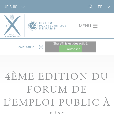
Aller
Panneau de gestion des cookies
JE SUIS
FR
au
contenu
principal
MENU
ShareThis est désactivé.
PARTAGER
Autoriser
4ÈME EDITION DU
FORUM DE
L’EMPLOI PUBLIC À