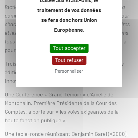
l’action publique, de ses défis, de son exigence, de sa
traitement de vos données
complexité aussi sera extrêmement enrichissante pour
se fera donc hors Union
chacun d’entre vous, quelles que soient vos trajectoires
Européenne.
et les responsabilités que vous exercerez demain dans
tous les secteurs stratégiques de notre économie
», a
Tout accepter
poursuivi Laura Chaubard.
Tout refuser
Trois thématiques avaient été retenues pour cette
Personnaliser
édition 2026 : La Défense et la Sécurité ; les
Innovations technologiques et la Santé publique.
Une Conférence « Grand Témoin » d’Amélie de
Montchalin, Première Présidente de la Cour des
Comptes, a porté sur « les voies exigeantes de la
haute fonction publique ».
Une table-ronde réunissant Benjamin Garel (X2000),