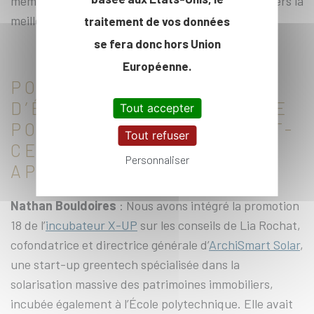
même de conseiller nos clients et de les aiguiller vers la
meilleure solution.
traitement de vos données
se fera donc hors Union
Européenne.
POURQUOI AVOIR CHOISI
D’ÊTRE INCUBÉ À L’ÉCOLE
Tout accepter
POLYTECHNIQUE ? QU’EST-
Tout refuser
CE QUE CELA VOUS A
Personnaliser
APPORTÉ ?
Nathan Bouldoires
: Nous avons intégré la promotion
18 de l’
incubateur X-UP
sur les conseils de Lia Rochat,
cofondatrice et directrice générale d’
ArchiSmart Solar
,
une start-up greentech spécialisée dans la
solarisation massive des patrimoines immobiliers,
incubée également à l’École polytechnique. Elle avait