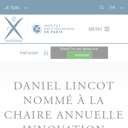
Aller
Panneau de gestion des cookies
JE SUIS
FR
au
contenu
principal
MENU
ShareThis est désactivé.
PARTAGER
Autoriser
DANIEL LINCOT
NOMMÉ À LA
CHAIRE ANNUELLE