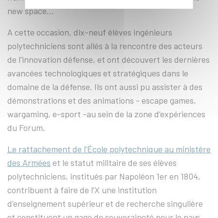
new space...
A cette occasion, dix-neuf élèves ingénieurs
polytechniciens sont allés à la rencontre des acteurs
de l'innovation défense, et ont découvert les dernières
avancées technologiques et stratégiques dans le
domaine de la défense. Ils ont aussi pu assister à des
démonstrations et des animations - escape games,
wargaming, e-sport -au sein de la zone d’expériences
du Forum.
Le rattachement de l’École polytechnique au ministère
des Armées
et le statut militaire de ses élèves
polytechniciens, institués par Napoléon 1er en 1804,
contribuent à faire de l’X une institution
d’enseignement supérieur et de recherche singulière
et constituent un gage de souveraineté pour le pays.