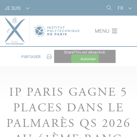
Aller
Panneau de gestion des cookies
JE SUIS
FR
au
contenu
principal
MENU
ShareThis est désactivé.
PARTAGER
Autoriser
IP PARIS GAGNE 5
PLACES DANS LE
PALMARÈS QS 2026