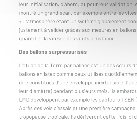
leur initialisation, d’abord, et pour leur validati
montré un grand écart par exemple entre les vites
« L’atmosphère étant un système globalement connec
justement à valider grâces aux mesures en ballons 
quantifier la vitesse des vents à distance.
Des ballons surpressurisés
L’étude de la Terre par ballons est un des cœurs de
ballons en latex comme ceux utilisés quotidienneme
dire constitués d’une enveloppe inextensible d’une
leur diamètre) pendant plusieurs mois. Ils embarqu
LMD développent par exemple les capteurs TSEN (p
Après des vols d’essais et une première campagne e
tropopause tropicale. Ils dériveront cette-fois-ci