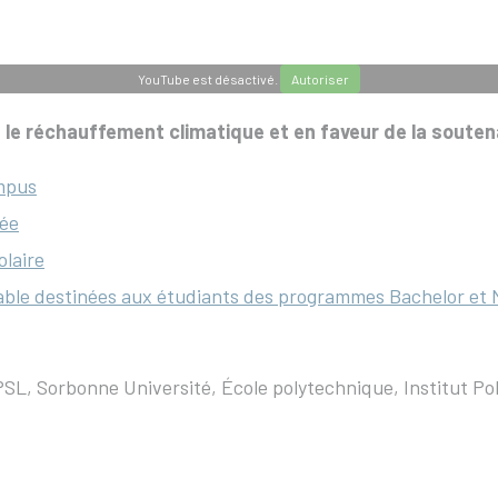
YouTube est désactivé.
Autoriser
le réchauffement climatique et en faveur de la soutenabi
ampus
sée
olaire
ble destinées aux étudiants des programmes Bachelor et
L, Sorbonne Université, École polytechnique, Institut Pol