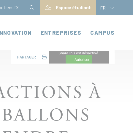
utiens l'X
Espace étudiant
FR
INNOVATION
ENTREPRISES
CAMPUS
ShareThis est désactivé.
PARTAGER
Autoriser
ACTIONS À
S BALLONS