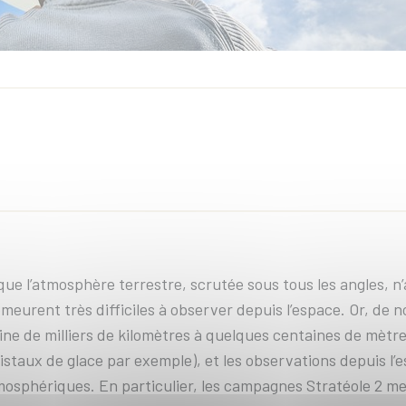
que l’atmosphère terrestre, scrutée sous tous les angles, n’a
meurent très difficiles à observer depuis l’espace. Or, de
zaine de milliers de kilomètres à quelques centaines de mèt
ristaux de glace par exemple), et les observations depuis l’
tmosphériques. En particulier, les campagnes Stratéole 2 m