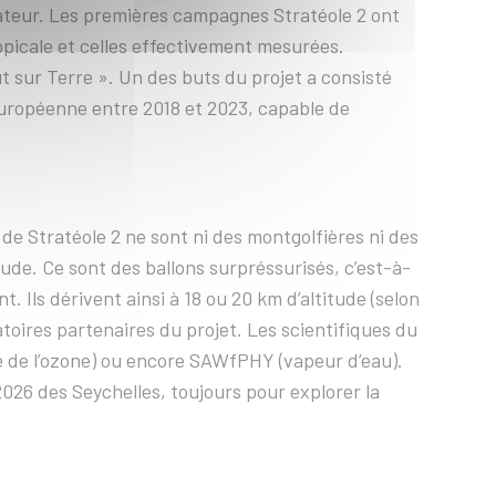
équateur. Les premières campagnes Stratéole 2 ont
opicale et celles effectivement mesurées.
 sur Terre ». Un des buts du projet a consisté
européenne entre 2018 et 2023, capable de
 de Stratéole 2 ne sont ni des montgolfières ni des
ude. Ce sont des ballons surpréssurisés, c’est-à-
Ils dérivent ainsi à 18 ou 20 km d’altitude (selon
toires partenaires du projet. Les scientifiques du
e de l’ozone) ou encore SAWfPHY (vapeur d’eau).
026 des Seychelles, toujours pour explorer la