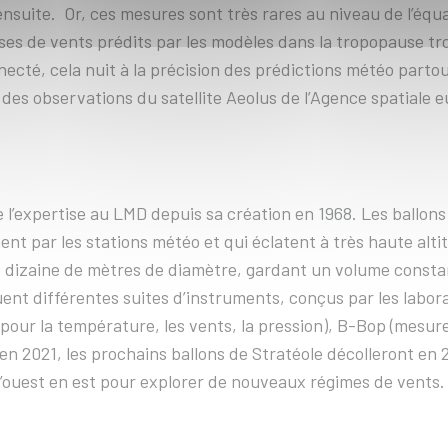
on, ensuite. Or, ces mesures sont très rares au niveau de l’
ses de vents prédits par les modèles dans la tropopause tr
té, cela nuit à la précision des prédictions météo partout
des observations du satellite Aeolus de l’Agence spatiale 
 l’expertise au LMD depuis sa création en 1968. Les ballons
nt par les stations météo et qui éclatent à très haute altit
 dizaine de mètres de diamètre, gardant un volume constant. 
ent différentes suites d’instruments, conçus par les labora
our la température, les vents, la pression), B-Bop (mesur
n 2021, les prochains ballons de Stratéole décolleront en 2
 d’ouest en est pour explorer de nouveaux régimes de vents.