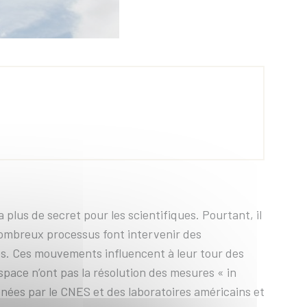
 plus de secret pour les scientifiques. Pourtant, il
 nombreux processus font intervenir des
res. Ces mouvements influencent à leur tour des
espace n’ont pas la résolution des mesures « in
enées par le CNES et des laboratoires américains et