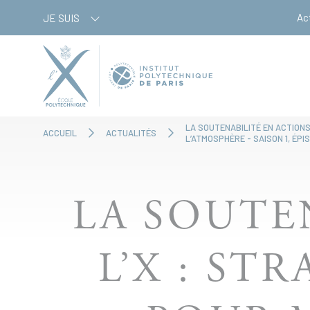
Aller
Panneau de gestion des cookies
Ac
JE SUIS
au
contenu
principal
LA SOUTENABILITÉ EN ACTIONS
ACCUEIL
ACTUALITÉS
L’ATMOSPHÈRE - SAISON 1, ÉPI
LA SOUTE
L’X : ST