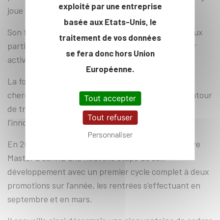
exploité par une entreprise
joue un rôle majeur.
basée aux Etats-Unis, le
Son format modulaire est pensé pour permettre aux
traitement de vos données
participants de se former tout en poursuivant leur
se fera donc hors Union
activité professionnelle.
Européenne.
La formation, dispensée par des enseignants-
chercheurs de l’École polytechnique, s’organise autour
Tout accepter
de trois piliers : Technologie, Management de
Tout refuser
l’innovation, Leadership.
Personnaliser
En 2024, sept ans après son lancement, l’Executive
Master a connu une nouvelle étape de son
développement avec un premier cycle complet à deux
promotions sur l’année, les rentrées s’effectuant en
septembre et en mars.