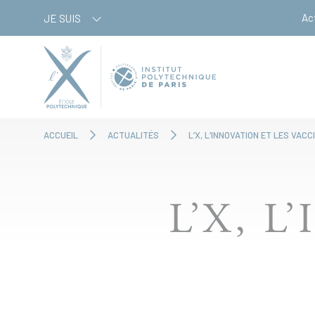
Aller
Panneau de gestion des cookies
Ac
JE SUIS
au
contenu
principal
ACCUEIL
ACTUALITÉS
L’X, L’INNOVATION ET LES VACC
L’X, 