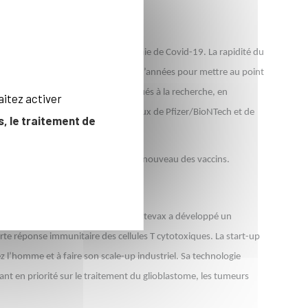
grâce spectaculaire avec la pandémie de Covid-19. La rapidité du
and il faut en général une dizaine d’années pour mettre au point
 et aux financements massifs alloués à la recherche, en
aitez activer
 avec succès les essais cliniques (ceux de Pfizer/BioNTech et de
, le traitement de
été éprouvée sur l’homme.
niciens sont emblématiques de ce renouveau des vaccins.
 de l'hôpital Saint-Louis (Paris), Altevax a développé un
rte réponse immunitaire des cellules T cytotoxiques. La start-up
ez l’homme et à faire son scale-up industriel. Sa technologie
nt en priorité sur le traitement du glioblastome, les tumeurs