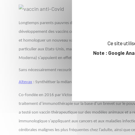
Longtemps parents pauvres d’une industrie pharmaceutique en quê
développement des vaccins contre le SARS COV-2 a surpris avec d
et homologuer un nouveau vaccin par les autorités de santé. Une
Ce site util
particulier aux Etats-Unis, mais qui est aussi le fruit d’une rupt
Note : Google Ana
Moderna) s’appuient en effet sur la technologie dite de l’ARN M
Sans nécessairement recourir à cette technologie innovante, deu
Altevax
: Synthétiser la mélanine pour doper le système immunit
Co-fondée en 2016 par Victor Vadaneaux (X 83), spécialiste des b
traitement d’immunothérapie sur la base d’un brevet sur le pouvo
a testé son vaccin thérapeutique sur des modèles animaux et a réus
immunologique s’appliquant aux cancers et aux maladies infectieu
cérébrales malignes les plus fréquentes chez l’adulte, ainsi que c