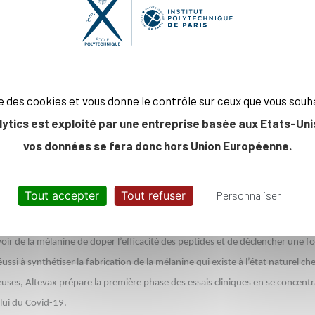
te de de blockbusters très rentables, les vaccins ont connu un retour en 
es premiers produits disponibles moins d’un an après son identification qu
 performance qui doit beaucoup à la coopération scientifique internationale
ise des cookies et vous donne le contrôle sur ceux que vous souh
ure technologique. Les deux premiers vaccins contre la Covid-19 à avoir réussi
lytics est exploité par une entreprise basée aux Etats-Unis
essager élaborée sur plusieurs décennies, mais qui n’avait encoure jamais 
vos données se fera donc hors Union Européenne.
x start-up issues de l’écosystème de l’X ou fondées par d’anciens polytech
aire
Tout accepter
Tout refuser
Personnaliser
iotechs et du management d’entreprise, et le professeur Antoine Carpentier
ir de la mélanine de doper l’efficacité des peptides et de déclencher une fo
si à synthétiser la fabrication de la mélanine qui existe à l’état naturel ch
ses, Altevax prépare la première phase des essais cliniques en se concentra
elui du Covid-19.