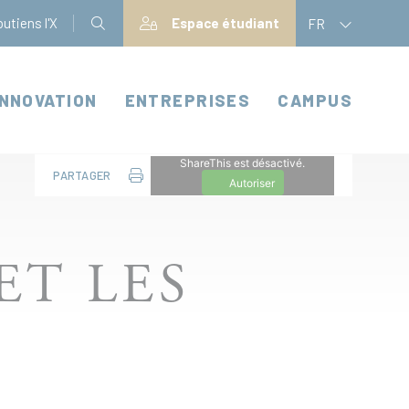
utiens l'X
Espace étudiant
FR
INNOVATION
ENTREPRISES
CAMPUS
ShareThis est désactivé.
PARTAGER
Autoriser
ET LES