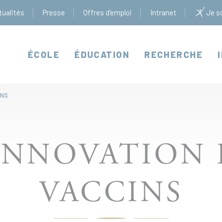
tualités
Presse
Offres d'emploi
Intranet
Je so
ÉCOLE
ÉDUCATION
RECHERCHE
INS
L’INNOVATION 
VACCINS