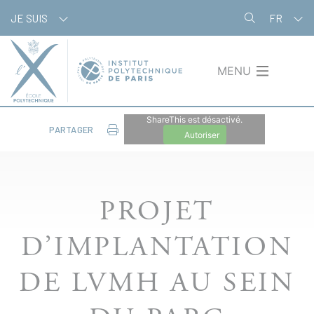
Aller
Panneau de gestion des cookies
JE SUIS
FR
au
contenu
principal
MENU
ShareThis est désactivé.
PARTAGER
Autoriser
PROJET
D’IMPLANTATION
DE LVMH AU SEIN