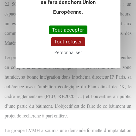
se fera donc hors Union
22 500 m² à horizon 2026, regroupant trois espaces clés : un
Européenne.
espace dédié à la recherche interdisciplinaire avec 300 chercheurs,
un espace de prototypage et un espace de partage ouvert aux
Tout accepter
communautés du Plateau de Saclay dédiés aux domaines des
Tout refuser
Matériaux, de la Data et des Sciences du Vivant.
Personnaliser
Le projet a été l’objet de discussions très ouvertes afin de prendre
en compte la continuité écologique et la préservation de la zone
humide, sa bonne intégration dans le schéma directeur IP Paris, sa
cohérence avec l’ambition écologique du Plan climat de l’X, le
cadre réglementaire (PLU, RE2020, …) et l’ouverture au public
d’une partie du bâtiment. L’objectif est de faire de ce bâtiment un
projet de recherche à part entière.
Le groupe LVMH a soumis une demande formelle d’implantation