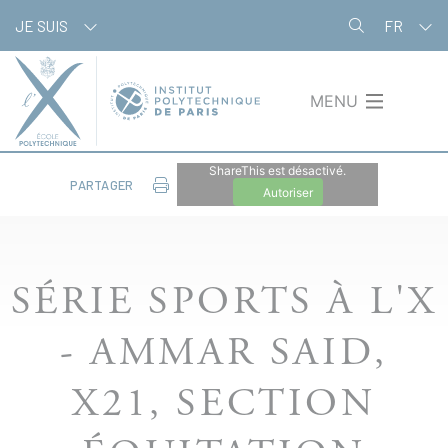
Aller
Panneau de gestion des cookies
JE SUIS
FR
au
contenu
principal
MENU
ShareThis est désactivé.
PARTAGER
Autoriser
SÉRIE SPORTS À L'X
- AMMAR SAID,
X21, SECTION