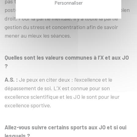
pas toujours évident, surtout la première fois. La
Personnaliser
posture est aussi importante, il faut avoir un dos bien
droit. Pour la partie mentale, il y a toute la partie
gestion du stress et concentration afin de savoir
mener au mieux les séances.
Quelles sont les valeurs communes à l’X et aux JO
?
A.S. :
Je peux en citer deux : l’excellence et le
dépassement de soi. L’X est connue pour son
excellence scientifique et les JO le sont pour leur
excellence sportive.
Allez-vous suivre certains sports aux JO et si oui
lesquels ?