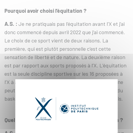
Pourquoi avoir choisi l’équitation ?
A.S. :
Je ne pratiquais pas l’équitation avant l’X et j’ai
donc commencé depuis avril 2022 que j’ai commencé.
Le choix de ce sport vient de deux raisons. La
première, qui est plutôt personnelle c’est cette
sensation de liberté et de nature. La deuxième raison
est par rapport aux sports proposés à l’X. L’équitation
est la seule discipline sportive sur les 16 proposées à
l’X à avoir un contact avec les animaux et que l’on ne
peut pas pratiquer seul. A l’inverse du football ou du
basket par exemple où l’on peut jouer avec ses amis.
Quel est l’apport du sport dans votre formation ?