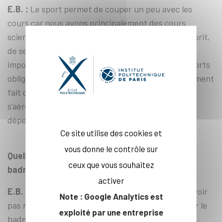
E.B. :
Le sport permet de couper un peu avec les
cours car nous avons principalement des cours
scientifiques et cela permet de s’aérer un peu l’esprit,
de se maintenir et garder la forme, c’est plutôt
important. C’est vrai que s’il n’y avait pas eu de sports
obligatoires, peut-être que je n’en aurai pas forcément
fait de mon côté. Donc cela permet vraiment de
s’aérer l’esprit, de faire autre chose tout en se
dépensant et en ayant le goût de l’effort.
Ce site utilise des cookies et
vous donne le contrôle sur
Quelles qualités physiques et mentales le
ceux que vous souhaitez
badminton exige-t-il ?
activer
E.B. :
Le badminton est une discipline où il faut avoir
Note : Google Analytics est
pas mal de cardio. Il faut avoir des bons appuis car le
exploité par une entreprise
badminton implique beaucoup de retours d’appuis,