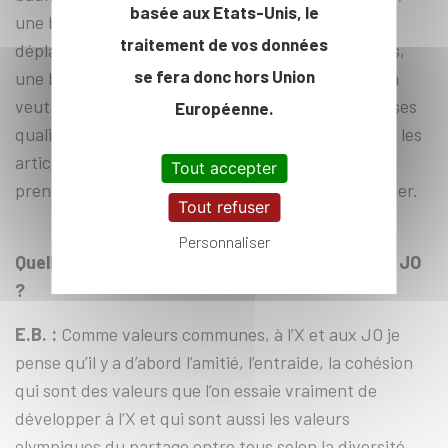
basée aux Etats-Unis, le
une bonne vitesse, courir vite sur des courts
traitement de vos données
déplacements. Il faut aussi avoir des bons réflexes,
se fera donc hors Union
une bonne concentration et savoir analyser où l’on
veut mettre le point par exemple. Il faut analyser ses
Européenne.
qualités et ses faiblesses. Il y a aussi un travail sur les
articulations dû aux appuis que l’on doit souvent
Tout accepter
prendre. Une bonne souplesse aussi, cela peut aider.
Tout refuser
Personnaliser
Quelles sont les valeurs communes à l’X et aux JO
?
E.B. :
Comme valeurs communes, à l’X et aux JO je
pense qu’il y a d’abord l’amitié, l’entraide, la cohésion
qui sont des valeurs que l’on essaie vraiment de
développer à l’X et qui sont aussi les valeurs
olympiques du partage entre tous selon la diversité