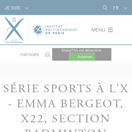
Aller
Panneau de gestion des cookies
JE SUIS
FR
au
contenu
principal
MENU
ShareThis est désactivé.
PARTAGER
Autoriser
SÉRIE SPORTS À L'X
- EMMA BERGEOT,
X22, SECTION