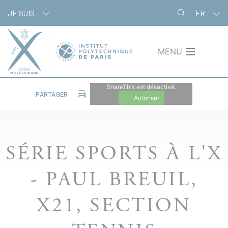
Aller
Panneau de gestion des cookies
JE SUIS
FR
au
contenu
principal
MENU
ShareThis est désactivé.
PARTAGER
Autoriser
SÉRIE SPORTS À L'X
- PAUL BREUIL,
X21, SECTION