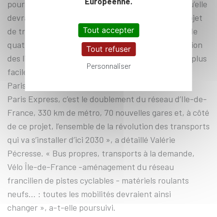
Européenne.
poursuivra ensuite, avec toutes les innovations qu’elle
devrait engendrer. Le Grand Paris Express, ce projet
Tout accepter
de transport public et d’aménagement, composé de
quatre lignes de métro automatique et de l’extension
Tout refuser
des lignes 11 et 14, permettra ainsi de se déplacer plus
Personnaliser
facilement de banlieue à banlieue sans passer par
Paris et de limiter l’usage de la voiture. « Le Grand
Paris Express, c’est le doublement du réseau d’Ile-de-
France, 330 km de métro, 70 nouvelles gares et, à côté
de ce projet, l’ensemble de la révolution des transports
qui va s’installer d’ici 2030 », a détaillé Valérie
Pécresse. « Bus propres, transports à la demande,
Vélo Île-de-France -aménagement du réseau
francilien de pistes cyclables - matériels roulants
neufs… : toutes les mobilités devraient ainsi
changer », a-t-elle poursuivi.