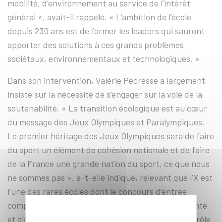
mobilité, d’environnement au service de l’intérêt
général », avait-il rappelé. « L’ambition de l’école
depuis 230 ans est de former les leaders qui sauront
apporter des solutions à ces grands problèmes
sociétaux, environnementaux et technologiques. »
Dans son intervention, Valérie Pécresse a largement
insisté sur la nécessité de s’engager sur la voie de la
soutenabilité. « La transition écologique est au cœur
du message des Jeux Olympiques et Paralympiques.
Le premier héritage des Jeux Olympiques sera de faire
du sport un élément de cohésion nationale et de faire
de la France une grande nation du sport, ce que nous
ne sommes pas », a-t-elle indiqué, relevant que l’X est
l’une des rares écoles dont le concours d’entrée
comprend des épreuves physiques. Facteur de santé
et d’épanouissement, la pratique sportive joue un rôle