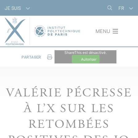
Aller
Panneau de gestion des cookies
JE SUIS
FR
au
contenu
principal
MENU
ShareThis est désactivé.
PARTAGER
Autoriser
VALÉRIE PÉCRESSE
À L’X SUR LES
RETOMBÉES