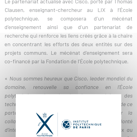
Le partenariat actualisé avec Cisco, porté par Thomas
Clausen, enseignant-chercheur au LIX à l’École
polytechnique, se composera d’un mécénat
d’enseignement ainsi que d’un partenariat de
recherche qui renforce les liens créés grâce à la chaire
en concentrant les efforts des deux entités sur des
projets communs. Le mécénat d’enseignement sera
co-financé par la Fondation de l’École polytechnique.
«
Nous sommes heureux que Cisco, leader mondial du
domaine, renouvelle sa confiance en l'École
polytechnique dans le domaine stratégique des
technologies et ingénierie de l’internet. L’évolution de ce
partenariat va nous permettre d'approfondir la
collaboration engagée et de répondre à notre volonté
d’intégrer les enjeux technologiques et sociétaux au