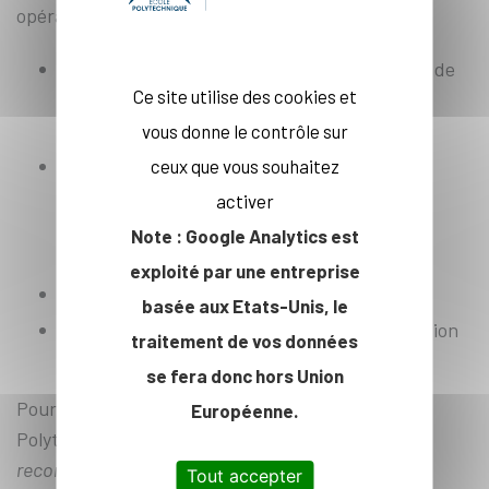
opérationnels :
Déployer de nouveaux dispositifs mutualisés de
Ce site utilise des cookies et
sensibilisation des étudiants et doctorants à
l’entrepreneuriat
vous donne le contrôle sur
Développer une vision 360° du portefeuille
ceux que vous souhaitez
d’inventions, de l’activité de recherche
activer
partenariale, et de la capacité de transfert
Note : Google Analytics est
technologique
exploité par une entreprise
Augmenter le flux d’inventions transférables
basée aux Etats-Unis, le
Promouvoir et piloter le continuum d’innovation
traitement de vos données
du PUI
se fera donc hors Union
Pour Eric Labaye, président de l’Institut
Européenne.
Polytechnique de Paris, «
cette sélection est une
reconnaissance du rôle joué par IP Paris et ses
Tout accepter