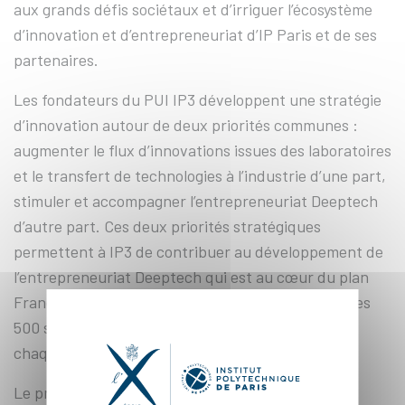
aux grands défis sociétaux et d’irriguer l’écosystème
d’innovation et d’entrepreneuriat d’IP Paris et de ses
partenaires.
Les fondateurs du PUI IP3 développent une stratégie
d’innovation autour de deux priorités communes :
augmenter le flux d’innovations issues des laboratoires
et le transfert de technologies à l’industrie d’une part,
stimuler et accompagner l’entrepreneuriat Deeptech
d’autre part. Ces deux priorités stratégiques
permettent à IP3 de contribuer au développement de
l’entrepreneuriat Deeptech qui est au cœur du plan
France 2030, et à l’atteinte de l’objectif national des
500 start-ups Deeptech issues de la recherche
chaque année.
Le projet IP3 est structuré autour de 4 objectifs