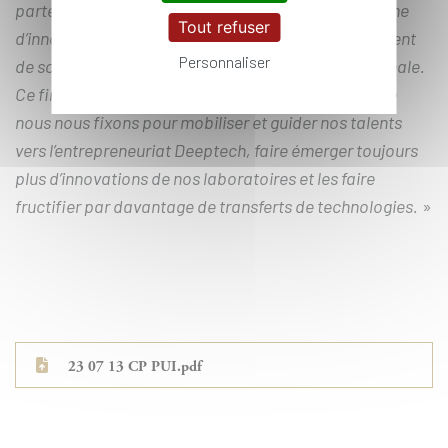
partenaires pour alimenter et dynamiser l’écosystème
Tout refuser
d’innovation sur le territoire, mais aussi plus largement
Personnaliser
de son potentiel de vivier Deeptech à l’échelle nationale.
Ce financement va contribuer à relever les défis que
nous nous fixons pour mobiliser et guider nos talents
vers l’entrepreneuriat Deeptech, faire émerger toujours
plus d’innovations de nos laboratoires et les faire
fructifier par davantage de transferts de technologies.
»
23 07 13 CP PUI.pdf