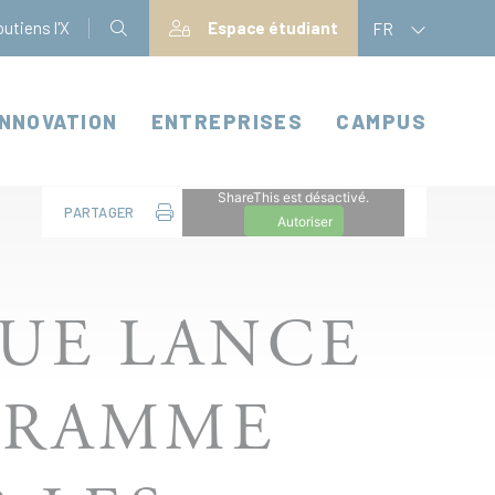
utiens l'X
Espace étudiant
FR
INNOVATION
ENTREPRISES
CAMPUS
ShareThis est désactivé.
PARTAGER
Autoriser
QUE LANCE
GRAMME