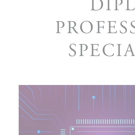
DIP
PROFES
SPECI