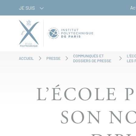
Aller
Panneau de gestion des cookies
Ac
JE SUIS
au
contenu
principal
COMMUNIQUÉS ET
L’ÉC
ACCUEIL
PRESSE
DOSSIERS DE PRESSE
LES 
L’ÉCOLE 
SON N