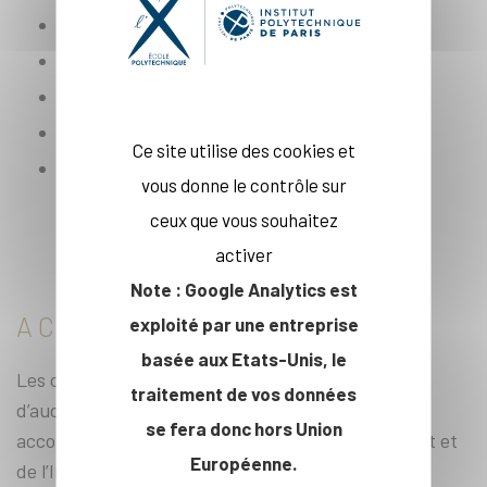
Description du projet ;
CV ;
Lettre de motivation ;
Copie des diplômes universitaires ;
Ce site utilise des cookies et
Une lettre de soutien du responsable du
vous donne le contrôle sur
laboratoire d’accueil (pour les projets de
ceux que vous souhaitez
recherche).
activer
Note : Google Analytics est
ACCOMPAGNEMENT
exploité par une entreprise
basée aux Etats-Unis, le
Les candidats finalistes retenus pour la phase
traitement de vos données
d’auditions par la Fondation Lopez-Loreta seront
se fera donc hors Union
accompagnés par la Direction de l’Entrepreneuriat et
Européenne.
de l’Innovation de l’École polytechnique dans la