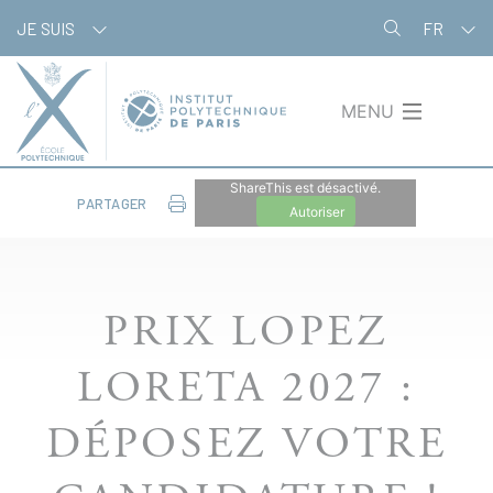
Aller
Panneau de gestion des cookies
JE SUIS
FR
au
contenu
principal
MENU
ShareThis est désactivé.
PARTAGER
Autoriser
PRIX LOPEZ
LORETA 2027 :
DÉPOSEZ VOTRE