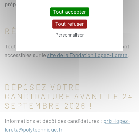
préparation des auditions.
Tout accepter
Tout refuser
RÈGLEMENT
Personnaliser
Toutes les informations et le règlement complet sont
accessibles sur le
site de la Fondation Lopez-Loreta
.
DÉPOSEZ VOTRE
CANDIDATURE AVANT LE 24
SEPTEMBRE 2026 !
Informations et dépôt des candidatures :
prix-lopez-
loreta@polytechnique.fr