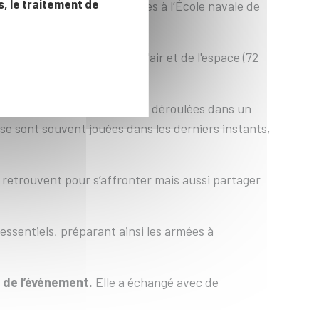
, le traitement de
ves de voile se sont déroulées à l’École navale de
général, devant Ecole de l'air et de l'espace
(72
s.
Les compétitions se sont déroulées dans un
, se sont souvent jouées dans les derniers instants,
e retrouvent pour s’affronter mais aussi partager
ssentiels, préparant ainsi les armées à
g de l’événement.
Elle a échangé avec de