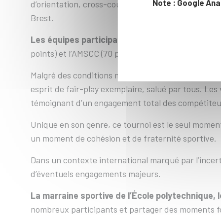
Note : Google Ana
d’orientation, cross-country, cross-training, équit
Brest.
Les équipes participantes de l’École polytechn
points) et l’AMSCC (70 points).
Malgré des conditions météorologiques adverses, l
esprit de fair-play exemplaire, salué par tous. Les 
témoignant d’un engagement total des compétiteur
Unique en son genre, ce tournoi est le seul moment 
un moment de cohésion et de fraternité sportive.
Dans un contexte international marqué par l’incert
d’éventuels engagements majeurs.
La marraine sportive de l’École polytechnique, l
nombreux participants et partager des moments for