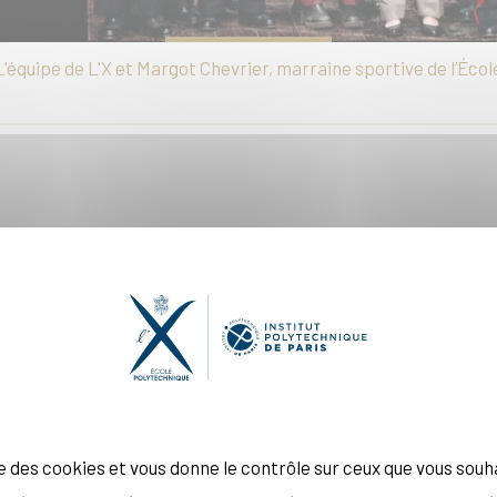
L'équipe de L'X et Margot Chevrier, marraine sportive de l’Écol
n du Tournoi Sportif des Grandes Écoles de la Défense
auq
re de Saint-Cyr Coëtquidan (AMSCC), l’École du service de san
l’Ecole nationale supérieure des ingénieurs de l’infrastruct
ise des cookies et vous donne le contrôle sur ceux que vous souh
itrices, 80 responsables et coachs sportifs, ainsi que