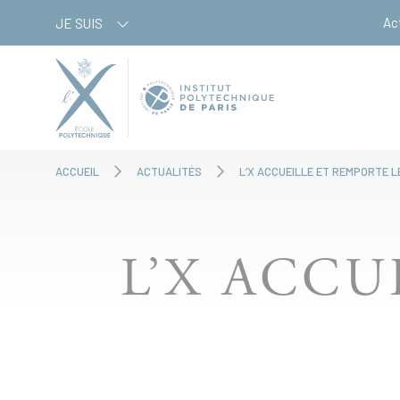
Aller
Panneau de gestion des cookies
Ac
JE SUIS
au
contenu
principal
ACCUEIL
ACTUALITÉS
L’X ACCUEILLE ET REMPORTE L
L’X ACCU