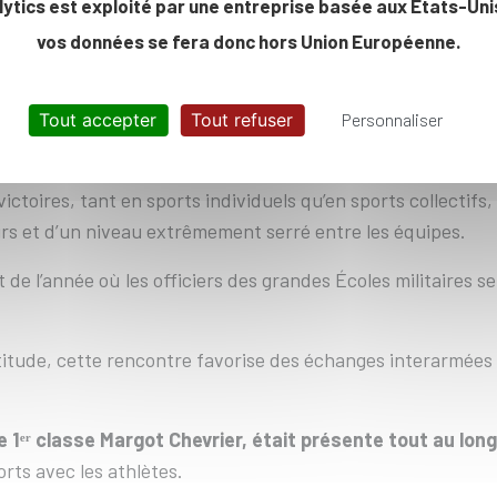
lytics est exploité par une entreprise basée aux Etats-Unis
ation, escalade, laser-run, natation et rugby à 7. Les épreu
vos données se fera donc hors Union Européenne.
ique ont remporté le Tournoi
avec 76 points au classement 
Tout accepter
Tout refuser
Personnaliser
a 38ème édition du TSGED a tenu toutes ses promesse
victoires, tant en sports individuels qu’en sports collectifs
s et d’un niveau extrêmement serré entre les équipes.
de l’année où les officiers des grandes Écoles militaires s
itude, cette rencontre favorise des échanges interarmées e
e 1ᵉʳ classe Margot Chevrier, était présente tout au lon
ts avec les athlètes.