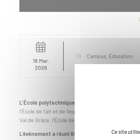
Campus, Éducation
18 Mar.
2026
L’École polytechnique a accueilli la 38ᵉ éditio
l’École de l'air et de l'espace, l’Académie militai
Val de Grâce, l’École des commissaires des armées, 
Ce site util
L’événement a réuni 600 compétiteurs et compét