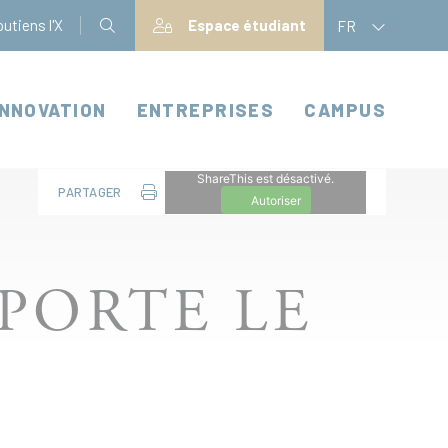
utiens l'X
Espace étudiant
FR
INNOVATION
ENTREPRISES
CAMPUS
ShareThis est désactivé.
PARTAGER
Autoriser
MPORTE LE