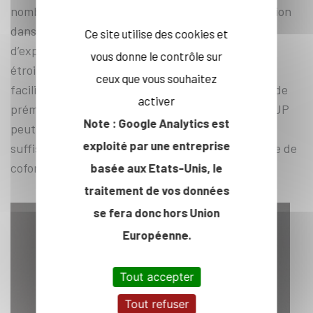
nombreuses possibilités, notamment la collaboration
dans la recherche, la négociation de licences
Ce site utilise des cookies et
d’exploitation ou la création de spin-off. Des liens
vous donne le contrôle sur
étroits avec le laboratoire d’innovation d’IP Paris
ceux que vous souhaitez
facilitent le cas échéant l’engagement de moyens de
activer
prématuration. Une incubation du projet chez X-UP
Note : Google Analytics est
peut être envisageable, lorsque la technologie est
exploité par une entreprise
suffisamment mâture et à condition qu’une équipe de
cofondateurs puisse porter le projet.
basée aux Etats-Unis, le
traitement de vos données
se fera donc hors Union
Européenne.
Tout accepter
Tout refuser