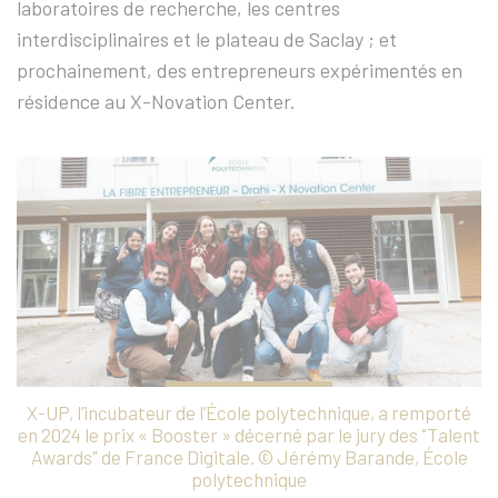
laboratoires de recherche, les centres
interdisciplinaires et le plateau de Saclay ; et
prochainement, des entrepreneurs expérimentés en
résidence au X-Novation Center.
X-UP, l’incubateur de l’École polytechnique, a remporté
en 2024 le prix « Booster » décerné par le jury des "Talent
Awards" de France Digitale. © Jérémy Barande, École
polytechnique