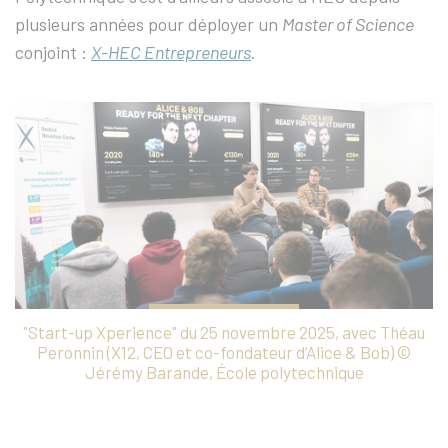
plusieurs années pour déployer un
Master of Science
conjoint :
X-HEC Entrepreneurs
.
"Start-up Xperience" du 25 novembre 2025, avec Théau
Peronnin (X12, CEO et co-fondateur d’Alice & Bob) ©
Jérémy Barande, École polytechnique