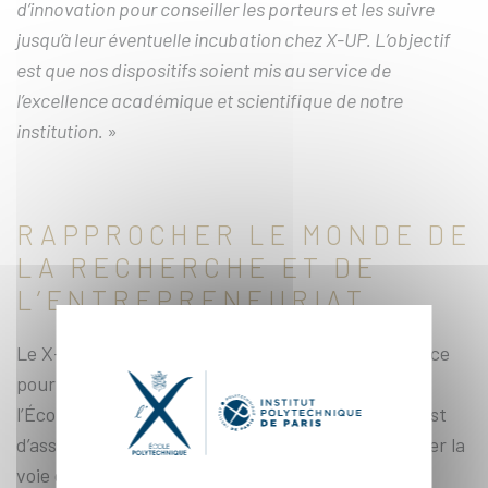
d’innovation pour conseiller les porteurs et les suivre
jusqu’à leur éventuelle incubation chez X-UP. L’objectif
est que nos dispositifs soient mis au service de
l’excellence académique et scientifique de notre
institution.
»
RAPPROCHER LE MONDE DE
LA RECHERCHE ET DE
L’ENTREPRENEURIAT
Le X-Novation Center est aussi un centre ressource
pour les chercheurs. Le service de valorisation de
l’École reste leur premier interlocuteur. Son rôle est
d’assurer la protection des inventions et d’identifier la
voie de valorisation à privilégier. Cela couvre de