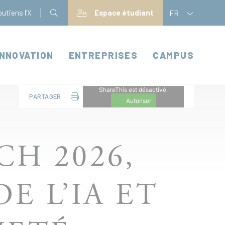
utiens l'X
Espace étudiant
FR
INNOVATION
ENTREPRISES
CAMPUS
ShareThis est désactivé.
PARTAGER
Autoriser
CH 2026,
E L’IA ET