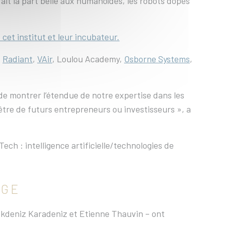
 fait la part belle aux humanoïdes, les robots dopés
cet institut et leur incubateur.
,
Radiant
,
VAir
, Loulou Academy,
Osborne Systems
,
e montrer l’étendue de notre expertise dans les
-être de futurs entrepreneurs ou investisseurs », a
h : intelligence artificielle/technologies de
NGE
Gokdeniz Karadeniz et Etienne Thauvin – ont