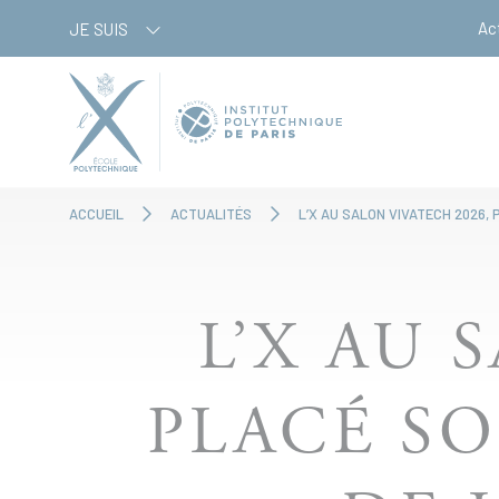
Aller
Panneau de gestion des cookies
Ac
JE SUIS
au
contenu
principal
ACCUEIL
ACTUALITÉS
L’X AU SALON VIVATECH 2026, 
L’X AU 
PLACÉ SO