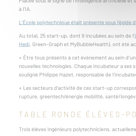
Placée sous le signe de l'intelligence artificielle 
à l’IA.
L’École polytechnique était présente sous l’égide d
Au total, 25 start-up, dont 9 incubées au sein de l’
Hedi
, Green-Graph et MyBubbleHealth), ont été accu
« Être tous présents à cet événement au sein d’un
nouvelles technologies. Chaque incubateur a ses spé
souligné Philippe Hazet, responsable de l’incubate
« Les secteurs d’activité de ces start-up correspo
rupture, greentech/énergie mobilité, santé/longévit
TABLE RONDE ÉLÈVES-P
Trois élèves ingénieurs polytechniciens, actuelle