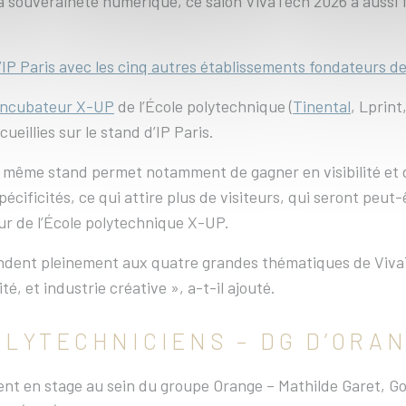
et la souveraineté numérique, ce salon VivaTech 2026 a aussi
’IP Paris avec les cinq autres établissements fondateurs de 
incubateur X-UP
de l’École polytechnique (
Tinental
, Lprint
eillies sur le stand d’IP Paris.
 même stand permet notamment de gagner en visibilité et d
cificités, ce qui attire plus de visiteurs, qui seront peut
ur de l’École polytechnique X-UP.
ndent pleinement aux quatre grandes thématiques de VivaTec
é, et industrie créative », a-t-il ajouté.
OLYTECHNICIENS – DG D’ORA
ment en stage au sein du groupe Orange – Mathilde Garet, 