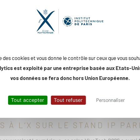
ation
 le Salon VivaTech, le plus grand salon européen de l’inno
ise des cookies et vous donne le contrôle sur ceux que vous souh
rsaire.
lytics est exploité par une entreprise basée aux Etats-Unis
ent avaient vu les choses en grand et le succès a été au r
vos données se fera donc hors Union Européenne.
20 juin à Paris, Porte de Versailles, a réuni plus de 450 ex
Tout accepter
Tout refuser
Personnaliser
00 m2 de surfaces d’exposition, 40 de plus que l’année pr
 À L’X SUR LE STAND IP PA