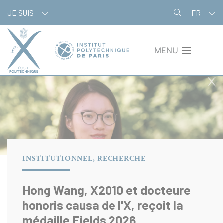
Aller
Panneau de gestion des cookies
JE SUIS
FR
au
contenu
principal
MENU
INSTITUTIONNEL, RECHERCHE
Hong Wang, X2010 et docteure
honoris causa de l'X, reçoit la
médaille Fields 2026