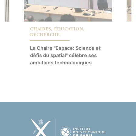
CHAIRES, ÉDUCATION,
C
RECHERCHE
G
La Chaire "Espace: Science et
i
défis du spatial" célèbre ses
d
ambitions technologiques