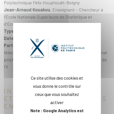
Polytechnique Félix Houphouët-Boigny
Jean-Arnaud Kouakou
, Enseignant – Chercheur à
l’École Nationale Supérieure de Statistique et
d’Économie Appliquée
Type de mécénat
: mécénat
Date de création
: 28/06/2017
Partenaires
: École nationale supérieure de
l'électronique et de ses applications, Institut national
polytechnique Félix Houphouët-Boigny, Fondation de
l'X
Ce site utilise des cookies et
vous donne le contrôle sur
INNOVATION NUMÉRIQUE
ceux que vous souhaitez
ET SCIENCE DES DONNÉES
activer
EN SANTÉ
Note : Google Analytics est