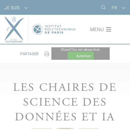
Aller
Panneau de gestion des cookies
JE SUIS
FR
au
contenu
principal
MENU
ShareThis est désactivé.
PARTAGER
Autoriser
LES CHAIRES DE
SCIENCE DES
DONNÉES ET IA