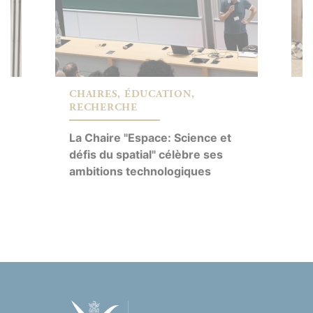
CHAIRES, ÉDUCATION,
C
RECHERCHE
G
La Chaire "Espace: Science et
i
défis du spatial" célèbre ses
d
ambitions technologiques