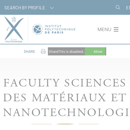
Skip
Cookies management panel
SEARCH BY PROFILE
E
to
main
content
MENU
SHARE
ShareThis is disabled.
Allow
FACULTY SCIENCES
DES MATÉRIAUX ET
NANOTECHNOLOGI