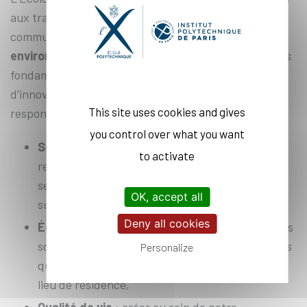
aux transformations de la société au service du bien
commun.
La responsabilité sociétale et
environnementale
concerne ainsi toutes les missions
fondamentales de formation, de recherche et
d’innovation de l’École polytechnique. Cette
This site uses cookies and gives
responsabilité inclut trois axes :
you control over what you want
Soutenabilité
: mettre toutes nos forces de
to activate
recherche, d’enseignement et d’innovation au
service d'une prospérité soutenable pour tous,
OK, accept all
sur le campus comme dans le monde,
Deny all cookies
Égalité des chances
: donner accès aux savoirs
scientifiques d'excellence à toutes et tous, quels
Personalize
que soient son genre, son origine sociale et son
lieu de résidence,